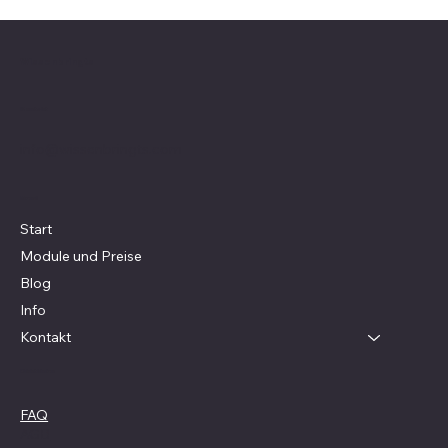
Wissenbringts
Kontakt
info@wissenbringts.com
Menü
Start
Module und Preise
Blog
Info
Kontakt
Richtlinien
FAQ
AGB