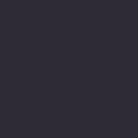
Datenschutz
Cookies
Impressum
Social Media
Facebook
Instagram
© 2026 Wissenbringts | MedAT
Vorbereitung online | Alle Rechte
vorbehalten