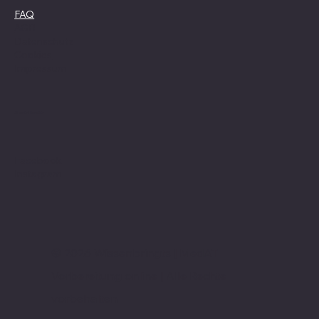
FAQ
AGB
Datenschutz
Cookies
Impressum
Social Media
Facebook
Instagram
© 2026 Wissenbringts | MedAT
Vorbereitung online | Alle Rechte
vorbehalten