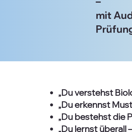
–
mit Aud
Prüfung
„Du verstehst Biolo
„Du erkennst Muster
„Du bestehst die 
„Du lernst überall