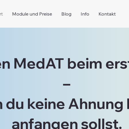
rt
Module und Preise
Blog
Info
Kontakt
en MedAT beim ers
–
 du keine Ahnung 
anfangen sollst.