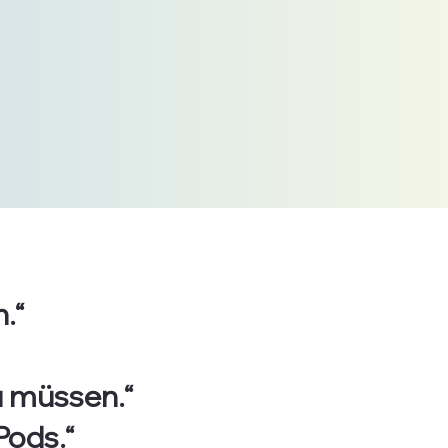
.“
u müssen.“
Pods.“