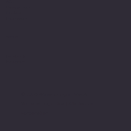
AGB
Datenschutz
Cookies
Impressum
Social Media
Facebook
Instagram
© 2026 Wissenbringts | MedAT
Vorbereitung online | Alle Rechte
vorbehalten