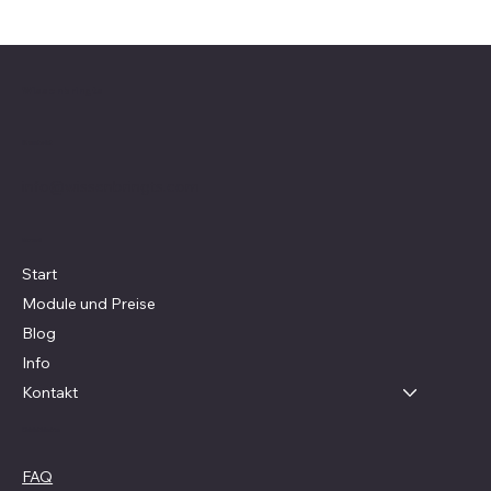
Wissenbringts
Kontakt
info@wissenbringts.com
Menü
Start
Module und Preise
Blog
Info
Kontakt
Richtlinien
FAQ